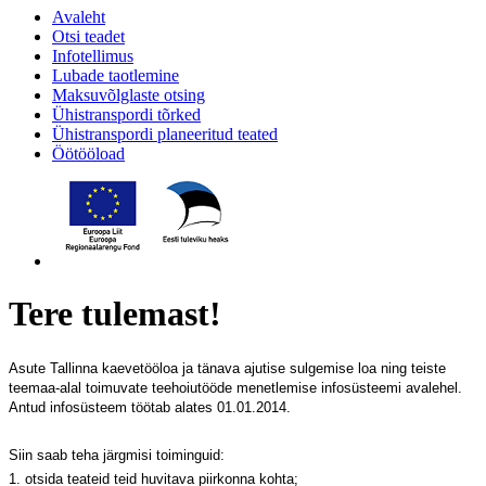
Avaleht
Otsi teadet
Infotellimus
Lubade taotlemine
Maksuvõlglaste otsing
Ühistranspordi tõrked
Ühistranspordi planeeritud teated
Öötööload
Tere tulemast!
Asute Tallinna kaevetööloa ja tänava ajutise sulgemise loa ning teiste
teemaa-alal toimuvate teehoiutööde menetlemise infosüsteemi avalehel.
Antud infosüsteem töötab alates 01.01.2014.
Siin saab teha järgmisi toiminguid:
1. otsida teateid teid huvitava piirkonna kohta;