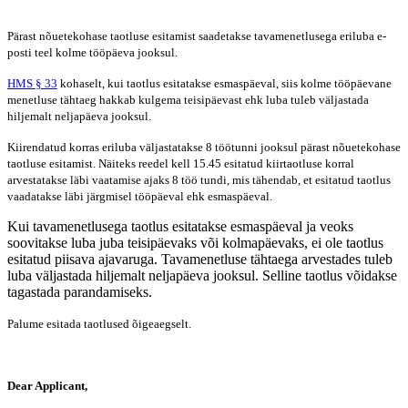
Pärast nõuetekohase taotluse esitamist saadetakse tavamenetlusega eriluba e-
posti teel kolme tööpäeva jooksul.
HMS § 33
kohaselt, kui taotlus e
sitatakse esmaspäeval, siis kolme tööpäevane
menetluse tähtaeg hakkab kulgema teisipäevast ehk luba tuleb väljastada
hiljemalt neljapäeva jooksul.
Kiirendatud korras eriluba väljastatakse 8 töötunni jooksul pärast nõuetekohase
taotluse esitamist. Näiteks reedel kell 15.45 esitatud kiirtaotluse korral
arvestatakse läbi vaatamise ajaks
8 töö tundi, mis tähendab, et esitatud taotlus
vaadatakse läbi järgmisel tööpäeval ehk esmaspäeval.
Kui tavamenetlusega taotlus esitatakse esmaspäeval ja veoks
soovitakse luba juba teisipäevaks või kolmapäevaks, ei ole taotlus
esitatud piisava ajavaruga. Tavamenetluse tähtaega arvestades tuleb
luba väljastada hiljemalt neljapäeva jooksul. Selline taotlus võidakse
tagastada parandamiseks.
Palume esitada taotlused õigeaegselt.
Dear Applicant,