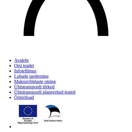
Avaleht
Otsi teadet
Infotellimus
Lubade taotlemine
Maksuvõlglaste otsing
Ühistranspordi tõrked
Ühistranspordi planeeritud teated
Öötööload