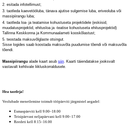
2. esitada infotellimust;
3. taotleda kaevetööluba, tänava ajutise sulgemise luba, eriveoluba või
massipiirangu luba;
4. taotleda loa- ja teatamise kohustuseta projektidele (eskiisid,
muudatusprojektid, ehitusloa ja -teatise kohustuseta ehitusprojektid)
Tallinna Keskkonna ja Kommunaalameti kooskõlastust;
5. teostada maksuvõlglaste otsingut.
Sisse logides saab koostada maksuvõla puudumise tõendi või maksuvõla
tõendi.
Massipiirangu
alade kaart asub
siin
. Kaarti täiendatakse jooksvalt
vastavalt kehtivale liikluskorraldusele.
Hea taotleja!
Veolubade menetlemine toimub tööpäeviti järgmistel aegadel:
Esmaspäeviti kell 9.00–18.00
Teisipäevast neljapäevani kell 9.00–17.00
Reedeti kell 8.15–16.00